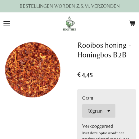
BESTELLINGEN WORDEN Z.S.M. VERZONDEN
Ga
direct
naar
de
hoofdinhoud
Rooibos honing -
Honingbos B2B
€ 4,45
Gram
Verkoopgereed
Met deze optie wordt het
product geleverd gereed voor