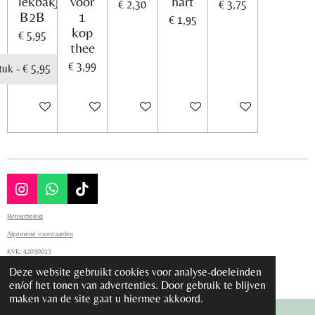
lekbakje
voor
hart
€ 2,30
€ 3,75
B2B
1
€ 1,95
kop
€ 5,95
thee
€ 3,99
In winkelwagen
In winkelwagen
In winkelwagen
In winkelwagen
In winkelwagen
I
W
T
n
h
i
Retourbeleid
s
a
k
t
t
T
Algemene voorwaarden
a
s
o
KVK:
42030023
g
A
k
Deze website gebruikt cookies voor analyse-doeleinden
Contact: info@holithee.nl
r
p
© 2023 - 2026 Holithee
en/of het tonen van advertenties. Door gebruik te blijven
a
p
maken van de site gaat u hiermee akkoord.
m