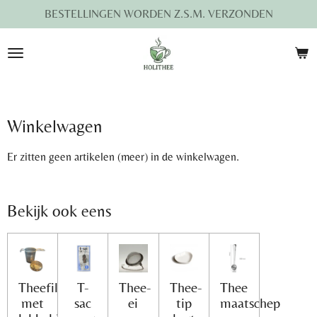
BESTELLINGEN WORDEN Z.S.M. VERZONDEN
Ga
direct
naar
de
hoofdinhoud
Winkelwagen
Er zitten geen artikelen (meer) in de winkelwagen.
Bekijk ook eens
Theefilter
T-
Thee-
Thee-
Thee
met
sac
ei
tip
maatschep