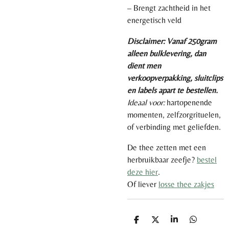
– Brengt zachtheid in het
energetisch veld
Disclaimer: Vanaf 250gram
alleen bulklevering, dan
dient men
verkoopverpakking, sluitclips
en labels apart te bestellen.
Ideaal voor:
hartopenende
momenten, zelfzorgrituelen,
of verbinding met geliefden.
De thee zetten met een
herbruikbaar zeefje?
bestel
deze hier
.
Of liever
losse thee zakjes
D
D
S
D