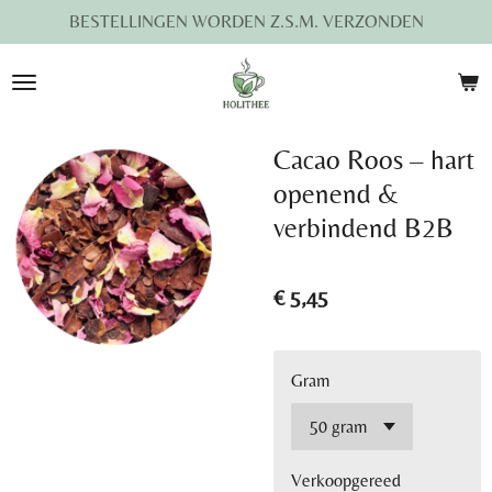
BESTELLINGEN WORDEN Z.S.M. VERZONDEN
Ga
direct
naar
de
hoofdinhoud
Cacao Roos – hart
openend &
verbindend B2B
€ 5,45
Gram
Verkoopgereed