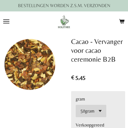
BESTELLINGEN WORDEN Z.S.M. VERZONDEN
Ga
direct
naar
de
hoofdinhoud
Cacao - Vervanger
voor cacao
ceremonie B2B
€ 5,45
gram
Verkoopgereed