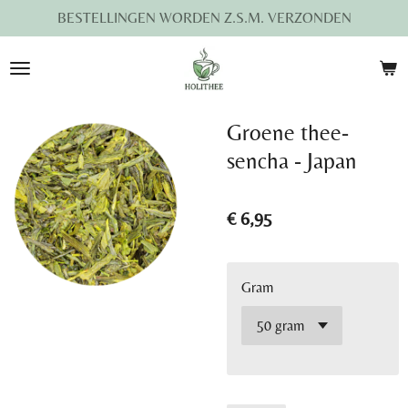
BESTELLINGEN WORDEN Z.S.M. VERZONDEN
Ga
direct
naar
de
hoofdinhoud
Groene thee-
sencha - Japan
€ 6,95
Gram