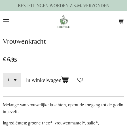
BESTELLINGEN WORDEN Z.S.M. VERZONDEN
Ga
direct
naar
de
hoofdinhoud
Vrouwenkracht
€ 6,95
In winkelwagen
Melange van vrouwelijke krachten, opent de toegang tot de godin
in jezelf.
Ingrediënten: groene thee*, vrouwenmantel*, salie*,