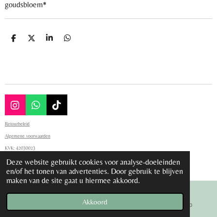
goudsbloem*
D
D
S
D
e
e
h
e
l
e
a
l
e
l
r
e
n
e
n
I
W
T
n
h
i
Retourbeleid
s
a
k
t
t
T
Algemene voorwaarden
a
s
o
KVK:
42030023
g
A
k
Deze website gebruikt cookies voor analyse-doeleinden
Contact: info@holithee.nl
r
p
© 2023 - 2026 Holithee
en/of het tonen van advertenties. Door gebruik te blijven
a
p
maken van de site gaat u hiermee akkoord.
m
Akkoord
E-mailadres
Instagram
WhatsApp