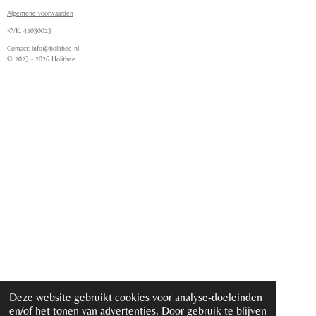
s
a
k
t
t
T
Algemene voorwaarden
a
s
o
KVK:
42030023
g
A
k
Contact: info@holithee.nl
r
p
© 2023 - 2026 Holithee
a
p
m
Deze website gebruikt cookies voor analyse-doeleinden
en/of het tonen van advertenties. Door gebruik te blijven