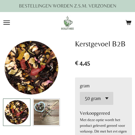
BESTELLINGEN WORDEN Z.S.M. VERZONDEN
Ga
direct
naar
de
hoofdinhoud
Kerstgevoel B2B
€ 4,45
gram
Verkoopgereed
Met deze optie wordt het
product geleverd gereed voor
verkoop. Dit met het evt eigen