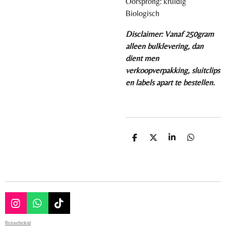
Oorsprong: kruidig
Biologisch
Disclaimer: Vanaf 250gram
alleen bulklevering, dan
dient men
verkoopverpakking, sluitclips
en labels apart te bestellen.
D
D
S
D
e
e
h
e
l
e
a
l
e
l
r
e
n
e
n
I
W
T
n
h
i
Retourbeleid