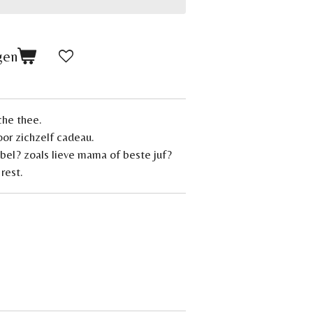
gen
che thee.
r zichzelf cadeau.
label? zoals lieve mama of beste juf?
rest.