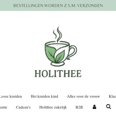
BESTELLINGEN WORDEN Z.S.M. VERZONDEN
Losse kruiden
Het kruiden kind
Alles voor de vrouw
Klac
matie
Cadeau's
Holithee zakelijk
B2B