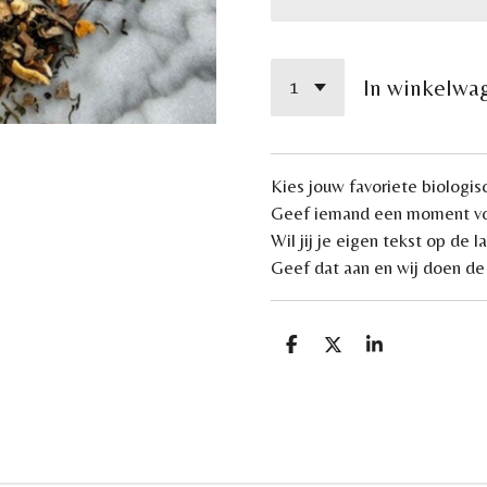
In winkelwa
Kies jouw favoriete biologis
Geef iemand een moment voo
Wil jij je eigen tekst op de 
Geef dat aan en wij doen de 
D
D
S
e
e
h
l
e
a
e
l
r
n
e