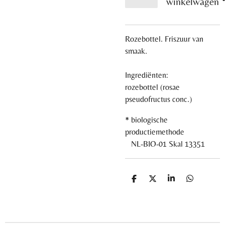
winkelwagen
Rozebottel. Friszuur van
smaak.
Ingrediënten:
rozebottel
(rosae
pseudofructus conc.)
* biologische
productiemethode
NL-BIO-01 Skal 13351
D
D
S
D
e
e
h
e
l
e
a
l
e
l
r
e
n
e
n