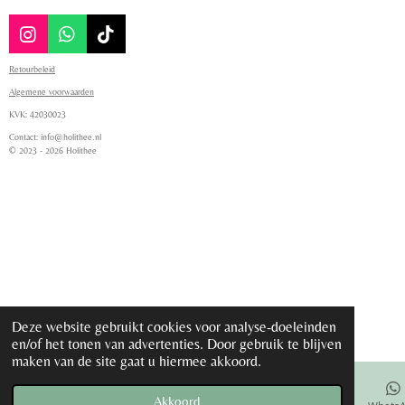
I
W
T
n
h
i
Retourbeleid
s
a
k
t
t
T
Algemene voorwaarden
a
s
o
KVK:
42030023
g
A
k
Contact: info@holithee.nl
r
p
© 2023 - 2026 Holithee
a
p
m
Deze website gebruikt cookies voor analyse-doeleinden
en/of het tonen van advertenties. Door gebruik te blijven
maken van de site gaat u hiermee akkoord.
Akkoord