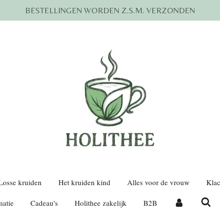
BESTELLINGEN WORDEN Z.S.M. VERZONDEN
Losse kruiden
Het kruiden kind
Alles voor de vrouw
Klac
matie
Cadeau's
Holithee zakelijk
B2B