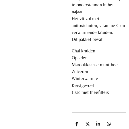
te ondersteunen in het
najaar.
Het zit vol met
anitoxidanten, vitamine C en
verwarmende kruiden.
Dit pakket bevat:
Chai kruiden
Opladen
Marookkaanse muntthee
Zuiveren
Winterwarmte
Kerstgevoel
t-sac met theefilters
D
D
S
D