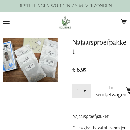
BESTELLINGEN WORDEN Z.S.M. VERZONDEN
Ga
direct
naar
de
hoofdinhoud
Najaarsproefpakke
t
€ 6,95
In
winkelwagen
Najaarsproefpakket
Dit pakket beval alles om jou