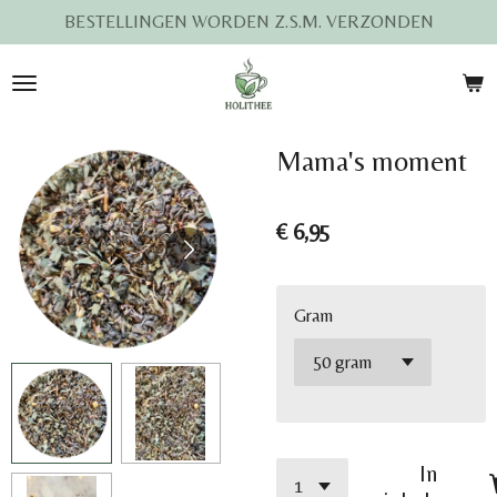
BESTELLINGEN WORDEN Z.S.M. VERZONDEN
Ga
direct
naar
de
hoofdinhoud
Mama's moment
€ 6,95
Gram
In